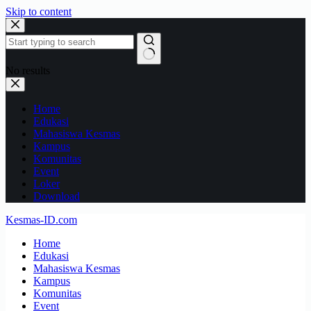
Skip to content
No results
Home
Edukasi
Mahasiswa Kesmas
Kampus
Komunitas
Event
Loker
Download
Kesmas-ID.com
Home
Edukasi
Mahasiswa Kesmas
Kampus
Komunitas
Event