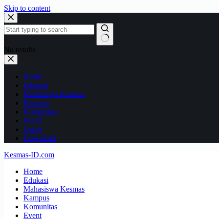
Skip to content
No results
Home
Edukasi
Mahasiswa Kesmas
Kampus
Komunitas
Event
Loker
Download
Kesmas-ID.com
Home
Edukasi
Mahasiswa Kesmas
Kampus
Komunitas
Event