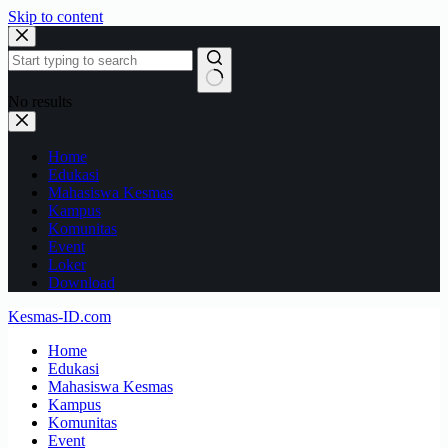
Skip to content
No results
Home
Edukasi
Mahasiswa Kesmas
Kampus
Komunitas
Event
Loker
Download
Kesmas-ID.com
Home
Edukasi
Mahasiswa Kesmas
Kampus
Komunitas
Event