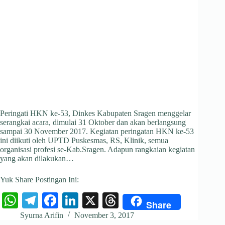
Peringati HKN ke-53, Dinkes Kabupaten Sragen menggelar
serangkai acara, dimulai 31 Oktober dan akan berlangsung
sampai 30 November 2017. Kegiatan peringatan HKN ke-53
ini diikuti oleh UPTD Puskesmas, RS, Klinik, semua
organisasi profesi se-Kab.Sragen. Adapun rangkaian kegiatan
yang akan dilakukan…
Yuk Share Postingan Ini:
W
Te
Fa
Li
X
T
Share
ha
le
ce
nk
hr
Syurna Arifin
November 3, 2017