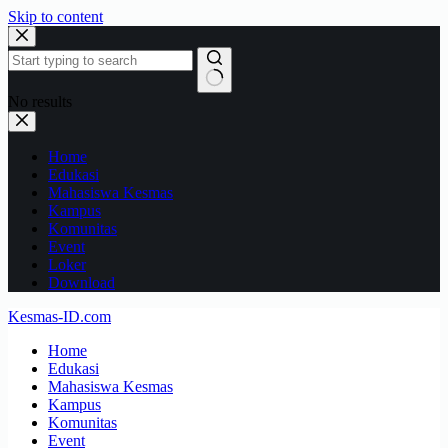
Skip to content
No results
Home
Edukasi
Mahasiswa Kesmas
Kampus
Komunitas
Event
Loker
Download
Kesmas-ID.com
Home
Edukasi
Mahasiswa Kesmas
Kampus
Komunitas
Event