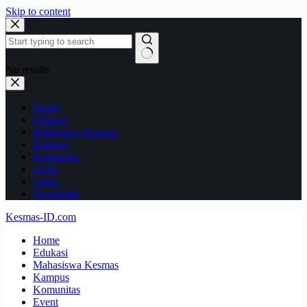
Skip to content
No results
Home
Edukasi
Mahasiswa Kesmas
Kampus
Komunitas
Event
Loker
Download
Kesmas-ID.com
Home
Edukasi
Mahasiswa Kesmas
Kampus
Komunitas
Event