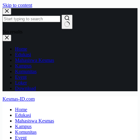
Skip to content
No results
Home
Edukasi
Mahasiswa Kesmas
Kampus
Komunitas
Event
Loker
Download
Kesmas-ID.com
Home
Edukasi
Mahasiswa Kesmas
Kampus
Komunitas
Event