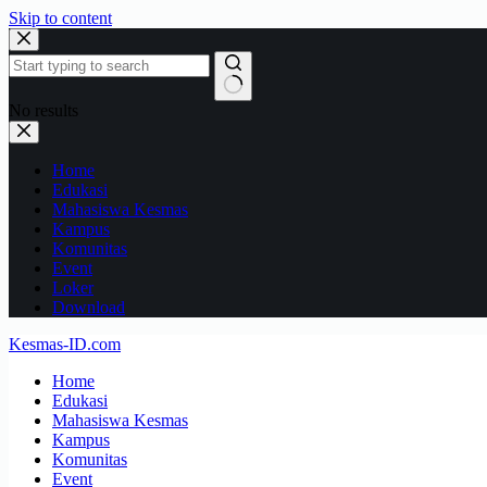
Skip to content
No results
Home
Edukasi
Mahasiswa Kesmas
Kampus
Komunitas
Event
Loker
Download
Kesmas-ID.com
Home
Edukasi
Mahasiswa Kesmas
Kampus
Komunitas
Event