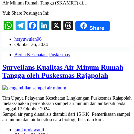
Air Minum Rumah Tangga (SKAMRT) di…
Yuk Share Postingan Ini:
WhatsApp
Telegram
Facebook
LinkedIn
X
Threads
Share
heryuwulan96
Oktober 26, 2024
Berita Kesehatan
,
Puskesmas
Surveilans Kualitas Air Minum Rumah
Tangga oleh Puskesmas Rajapolah
Tim Upaya Pelayanan Kesehatan Lingkungan Puskesmas Rajapolah
melaksanakan pemeriksaan sampel air minum dan air bersih pada
tanggal 17 Oktober 2024.
Sampel air yang dianalisis diambil dari 15 KK. Pemeriksaan sampel
air minum dan air bersih secara biologi, fisik dan kimia
ranikurniawanti