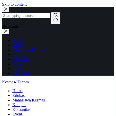
Skip to content
No results
Home
Edukasi
Mahasiswa Kesmas
Kampus
Komunitas
Event
Loker
Download
Kesmas-ID.com
Home
Edukasi
Mahasiswa Kesmas
Kampus
Komunitas
Event