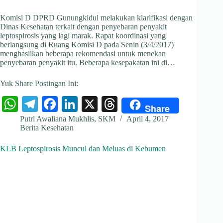
Komisi D DPRD Gunungkidul melakukan klarifikasi dengan
Dinas Kesehatan terkait dengan penyebaran penyakit
leptospirosis yang lagi marak. Rapat koordinasi yang
berlangsung di Ruang Komisi D pada Senin (3/4/2017)
menghasilkan beberapa rekomendasi untuk menekan
penyebaran penyakit itu. Beberapa kesepakatan ini di…
Yuk Share Postingan Ini:
W
Te
Fa
Li
X
T
Share
ha
le
ce
nk
hr
Putri Awaliana Mukhlis, SKM
April 4, 2017
Berita Kesehatan
ts
gr
bo
ed
ea
A
a
ok
In
ds
KLB Leptospirosis Muncul dan Meluas di Kebumen
pp
m