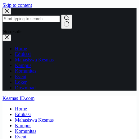
Skip to content
No results
Home
Edukasi
Mahasiswa Kesmas
Kampus
Komunitas
Event
Loker
Download
Kesmas-ID.com
Home
Edukasi
Mahasiswa Kesmas
Kampus
Komunitas
Event