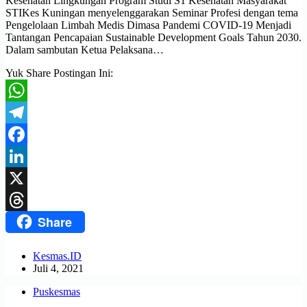
Kesehatan Lingkungan Program Studi S1 Kesehatan Masyarakat
STIKes Kuningan menyelenggarakan Seminar Profesi dengan tema
Pengelolaan Limbah Medis Dimasa Pandemi COVID-19 Menjadi
Tantangan Pencapaian Sustainable Development Goals Tahun 2030.
Dalam sambutan Ketua Pelaksana…
Yuk Share Postingan Ini:
WhatsApp
Telegram
Facebook
LinkedIn
X
Share
Threads
Kesmas.ID
Juli 4, 2021
Puskesmas