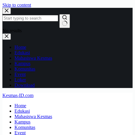
Skip to content
No results
Home
Edukasi
Mahasiswa Kesmas
Kampus
Komunitas
Event
Loker
Download
Kesmas-ID.com
Home
Edukasi
Mahasiswa Kesmas
Kampus
Komunitas
Event