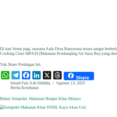
Di hari Senin pagi, suasana Aula Desa Banyurasa terasa sangat berbe
Cooking Class MPASI (Makanan Pendamping Air Susu Ibu) yang dis
Yuk Share Postingan Ini:
W
Te
Fa
Li
X
T
Share
ha
le
ce
nk
hr
Ismail Faiz Ash-Shiddiq
Agustus 13, 2025
Berita Kesehatan
ts
gr
bo
ed
ea
A
a
ok
In
ds
Bubur Sempolet, Makanan Bergizi Khas Melayu
pp
m