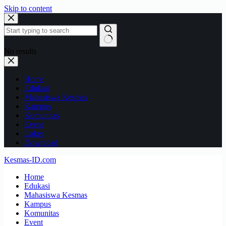
Skip to content
No results
Home
Edukasi
Mahasiswa Kesmas
Kampus
Komunitas
Event
Loker
Download
Kesmas-ID.com
Home
Edukasi
Mahasiswa Kesmas
Kampus
Komunitas
Event