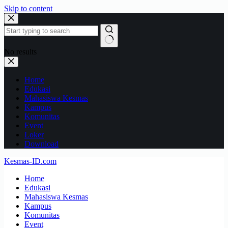
Skip to content
No results
Home
Edukasi
Mahasiswa Kesmas
Kampus
Komunitas
Event
Loker
Download
Kesmas-ID.com
Home
Edukasi
Mahasiswa Kesmas
Kampus
Komunitas
Event