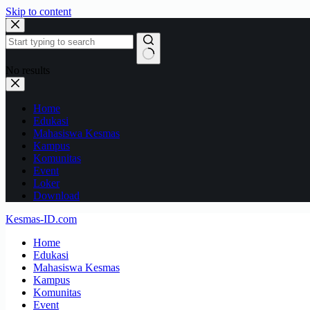
Skip to content
No results
Home
Edukasi
Mahasiswa Kesmas
Kampus
Komunitas
Event
Loker
Download
Kesmas-ID.com
Home
Edukasi
Mahasiswa Kesmas
Kampus
Komunitas
Event