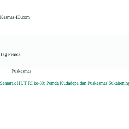
Skip
to
content
Kesmas-ID.com
Tag
Pemda
Puskesmas
Semarak HUT RI ke-80: Pemda Kudadepa dan Puskesmas Sukahening 