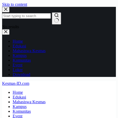
Skip to content
No results
Home
Edukasi
Mahasiswa Kesmas
Kampus
Komunitas
Event
Loker
Download
Kesmas-ID.com
Home
Edukasi
Mahasiswa Kesmas
Kampus
Komunitas
Event