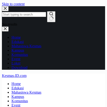
Skip to content
No results
Home
Edukasi
Mahasiswa Kesmas
Kampus
Komunitas
Event
Loker
Download
Kesmas-ID.com
Home
Edukasi
Mahasiswa Kesmas
Kampus
Komunitas
Event