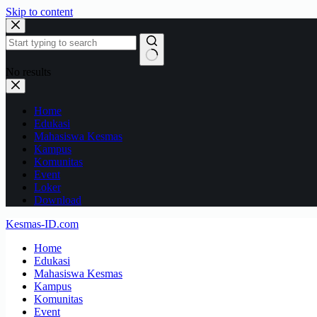
Skip to content
No results
Home
Edukasi
Mahasiswa Kesmas
Kampus
Komunitas
Event
Loker
Download
Kesmas-ID.com
Home
Edukasi
Mahasiswa Kesmas
Kampus
Komunitas
Event