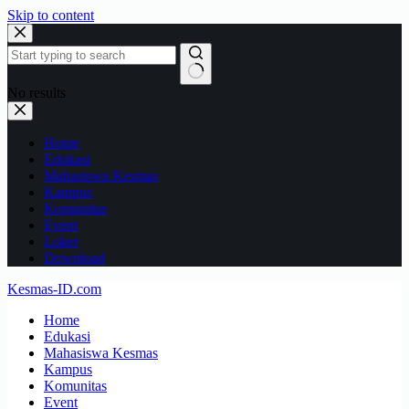
Skip to content
No results
Home
Edukasi
Mahasiswa Kesmas
Kampus
Komunitas
Event
Loker
Download
Kesmas-ID.com
Home
Edukasi
Mahasiswa Kesmas
Kampus
Komunitas
Event