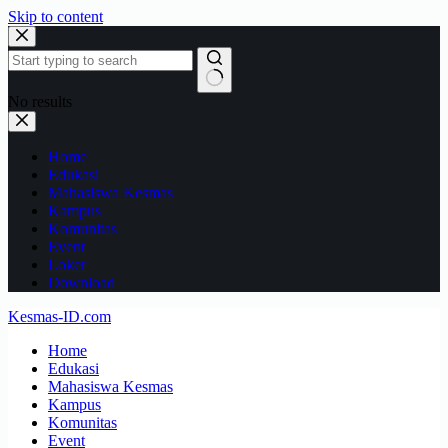
Skip to content
No results
Home
Edukasi
Mahasiswa Kesmas
Kampus
Komunitas
Event
Loker
Download
Kesmas-ID.com
Home
Edukasi
Mahasiswa Kesmas
Kampus
Komunitas
Event