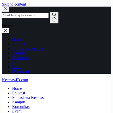
Skip to content
No results
Home
Edukasi
Mahasiswa Kesmas
Kampus
Komunitas
Event
Loker
Download
Kesmas-ID.com
Home
Edukasi
Mahasiswa Kesmas
Kampus
Komunitas
Event