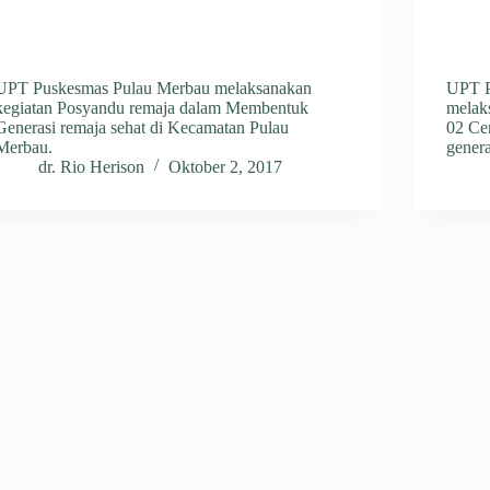
UPT Puskesmas Pulau Merbau melaksanakan
UPT P
kegiatan Posyandu remaja dalam Membentuk
melak
Generasi remaja sehat di Kecamatan Pulau
02 Cen
Merbau.
genera
dr. Rio Herison
Oktober 2, 2017