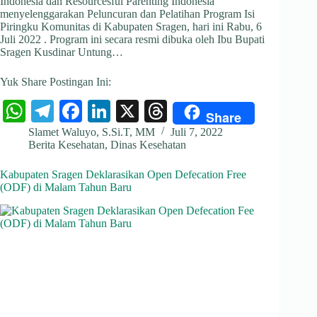
Indonesia dan Resourcesful Parenting Indonesia
menyelenggarakan Peluncuran dan Pelatihan Program Isi
Piringku Komunitas di Kabupaten Sragen, hari ini Rabu, 6
Juli 2022 . Program ini secara resmi dibuka oleh Ibu Bupati
Sragen Kusdinar Untung…
Yuk Share Postingan Ini:
W
Te
Fa
Li
X
T
Share
ha
le
ce
nk
hr
Slamet Waluyo, S.Si.T, MM
Juli 7, 2022
Berita Kesehatan
,
Dinas Kesehatan
ts
gr
bo
ed
ea
A
a
ok
In
ds
Kabupaten Sragen Deklarasikan Open Defecation Free
(ODF) di Malam Tahun Baru
pp
m