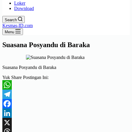
Loker
Download
Search
Kesmas-ID.com
Menu
Suasana Posyandu di Baraka
Suasana Posyandu di Baraka
Yuk Share Postingan Ini:
WhatsApp
Telegram
Facebook
LinkedIn
X