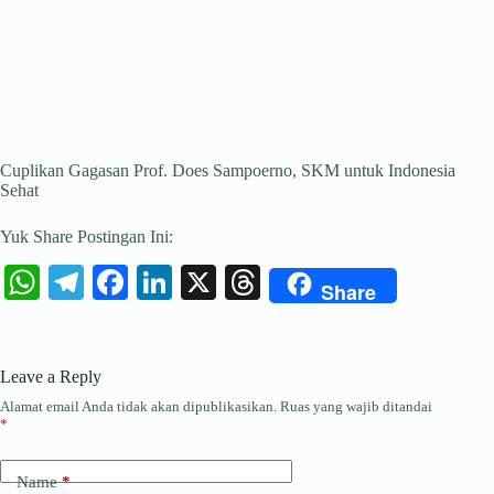
Cuplikan Gagasan Prof. Does Sampoerno, SKM untuk Indonesia
Sehat
Yuk Share Postingan Ini:
W
Te
Fa
Li
X
T
Share
ha
le
ce
nk
hr
ts
gr
bo
ed
ea
Leave a Reply
A
a
ok
In
ds
Alamat email Anda tidak akan dipublikasikan.
Ruas yang wajib ditandai
pp
m
*
Name
*