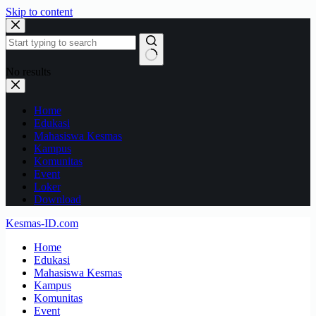
Skip to content
No results
Home
Edukasi
Mahasiswa Kesmas
Kampus
Komunitas
Event
Loker
Download
Kesmas-ID.com
Home
Edukasi
Mahasiswa Kesmas
Kampus
Komunitas
Event