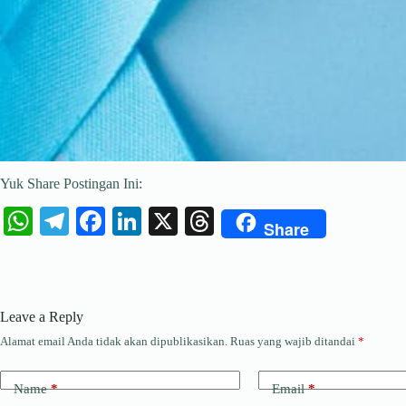
Yuk Share Postingan Ini:
W
Te
Fa
Li
X
T
Share
ha
le
ce
nk
hr
ts
gr
bo
ed
ea
A
a
ok
In
ds
Leave a Reply
pp
m
Alamat email Anda tidak akan dipublikasikan.
Ruas yang wajib ditandai
*
Name
*
Email
*