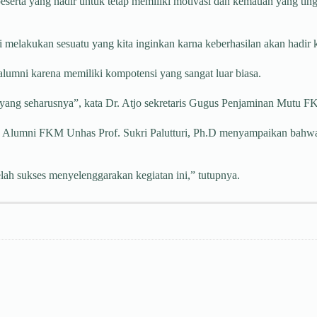
eserta yang hadir untuk tetap memiliki motivasi dan kemauan yang tin
 melakukan sesuatu yang kita inginkan karna keberhasilan akan hadir 
umni karena memiliki kompotensi yang sangat luar biasa.
 yang seharusnya”, kata Dr. Atjo sekretaris Gugus Penjaminan Mutu 
lumni FKM Unhas Prof. Sukri Palutturi, Ph.D menyampaikan bahwa mer
lah sukses menyelenggarakan kegiatan ini,” tutupnya.