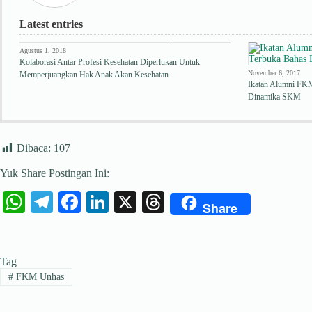
Latest entries
Edukasi Kesehatan
Agustus 1, 2018
Kolaborasi Antar Profesi Kesehatan Diperlukan Untuk
November 6, 2017
Memperjuangkan Hak Anak Akan Kesehatan
Ikatan Alumni FK
Dinamika SKM
Dibaca:
107
Yuk Share Postingan Ini:
W
Te
Fa
Li
X
T
Share
ha
le
ce
nk
hr
ts
gr
bo
ed
ea
Tag
A
a
ok
In
ds
#
FKM Unhas
pp
m