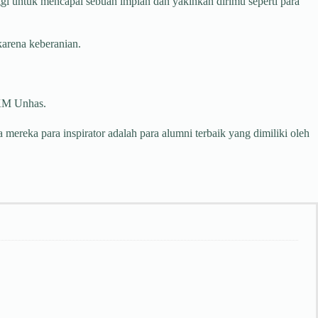
ggi untuk mencapai sebuah impian dan yakinkan dirimu seperti para
karena keberanian.
FKM Unhas.
eka para inspirator adalah para alumni terbaik yang dimiliki oleh