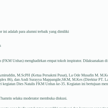
 ini adalah para alumni terbaik yang dimiliki
s
n (FKM Unhas) menghadirkan empat tokoh inspirator. Dilaksanakan di 
n Amiruddin, M.ScPH (Ketua Persakmi Pusat), La Ode Musafin M. M.Kes
ngdex 86), dan Andi Surayya Mappangile,SKM, M.Kes (Direktur PT. La
i kegiatan Dies Natalis FKM Unhas ke-35. Kegiatan ini bertujuan mengi
 Thamrin selaku moderator membuka diskusi.