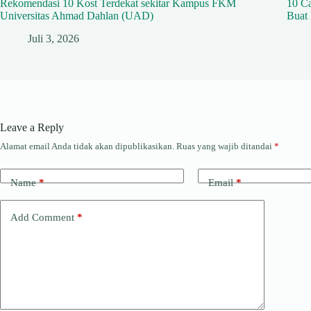
Rekomendasi 10 Kost Terdekat sekitar Kampus FKM
10 C
Universitas Ahmad Dahlan (UAD)
Buat
Juli 3, 2026
Leave a Reply
Alamat email Anda tidak akan dipublikasikan.
Ruas yang wajib ditandai
*
Name
*
Email
*
Add Comment
*