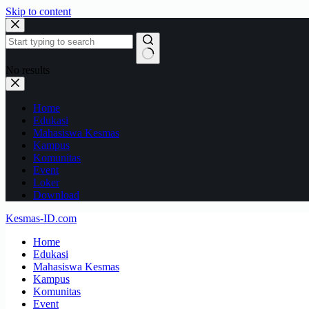
Skip to content
No results
Home
Edukasi
Mahasiswa Kesmas
Kampus
Komunitas
Event
Loker
Download
Kesmas-ID.com
Home
Edukasi
Mahasiswa Kesmas
Kampus
Komunitas
Event