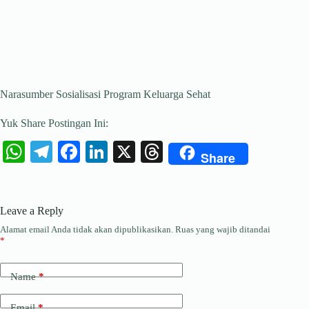
Narasumber Sosialisasi Program Keluarga Sehat
Yuk Share Postingan Ini:
W
Te
Fa
Li
X
T
Share
ha
le
ce
nk
hr
ts
gr
bo
ed
ea
Leave a Reply
A
a
ok
In
ds
Alamat email Anda tidak akan dipublikasikan.
Ruas yang wajib ditandai
pp
m
*
Name
*
Email
*