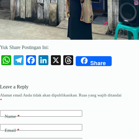
Yuk Share Postingan Ini:
W
Te
Fa
Li
X
T
Share
ha
le
ce
nk
hr
ts
gr
bo
ed
ea
Leave a Reply
A
a
ok
In
ds
Alamat email Anda tidak akan dipublikasikan.
Ruas yang wajib ditandai
pp
m
*
Name
*
Email
*