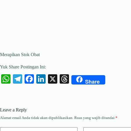
Merapikan Stok Obat
Yuk Share Postingan Ini:
W
Te
Fa
Li
X
T
Share
ha
le
ce
nk
hr
ts
gr
bo
ed
ea
A
a
ok
In
ds
Leave a Reply
pp
m
Alamat email Anda tidak akan dipublikasikan.
Ruas yang wajib ditandai
*