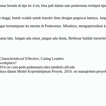
mas berada di tipe ke 4 ini, bisa jadi dalam satu puskesmas terdapat
inggi, butuh wadah untuk transfer ilmu dengan pegawai lainnya. Janga
agar kemampuan itu merata di Puskesmas. Misalnya, mengoperasikan komp
ma lain. Jangan ada sekat, jangan ada dusta. Berbesar hatilah mener
haracteristicsof Effective, Caring Leaders
r workplace?
2014 on com-peds-pulmonary.sites.medinfo.ufl.edu
inya dalam Model Kepemimpinan Proyek. 2016. on manajemen-proyek