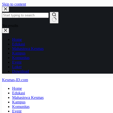
Skip to content
No results
Home
Edukasi
Mahasiswa Kesmas
Kampus
Komunitas
Event
Loker
Download
Kesmas-ID.com
Home
Edukasi
Mahasiswa Kesmas
Kampus
Komunitas
Event