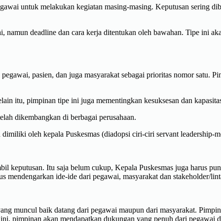
gawai untuk melakukan kegiatan masing-masing. Keputusan sering dib
 namun deadline dan cara kerja ditentukan oleh bawahan. Tipe ini a
 pegawai, pasien, dan juga masyarakat sebagai prioritas nomor satu. 
ain itu, pimpinan tipe ini juga mementingkan kesuksesan dan kapasit
 telah dikembangkan di berbagai perusahaan.
 dimiliki oleh kepala Puskesmas (diadopsi ciri-ciri servant leadership-
keputusan. Itu saja belum cukup, Kepala Puskesmas juga harus puny
mendengarkan ide-ide dari pegawai, masyarakat dan stakeholder/linta
ang muncul baik datang dari pegawai maupun dari masyarakat. Pimpin
t ini, pimpinan akan mendapatkan dukungan yang penuh dari pegawai 