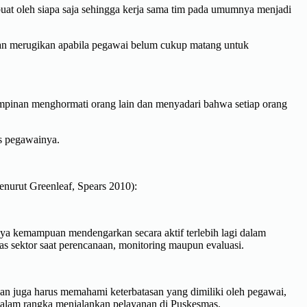
uat oleh siapa saja sehingga kerja sama tim pada umumnya menjadi
kan merugikan apabila pegawai belum cukup matang untuk
Pimpinan menghormati orang lain dan menyadari bahwa setiap orang
as pegawainya.
menurut Greenleaf, Spears 2010):
a kemampuan mendengarkan secara aktif terlebih lagi dalam
s sektor saat perencanaan, monitoring maupun evaluasi.
an juga harus memahami keterbatasan yang dimiliki oleh pegawai,
dalam rangka menjalankan pelayanan di Puskesmas.