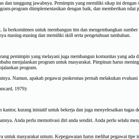
as dan tanggung jawabnya. Pemimpin yang memiliki sikap ini dengan
gram-program diimplementasikan dengan baik, dan memberikan nilai po
ik. Ia berkomitmen untuk membangun tim dan mengembangkan sumber
nya masing-masing dan memiliki skill serta pengetahuan tambahan.
rang pemimpin yang melayani juga membangun komunitas yang ada di s
embahu menjalankan program untuk masyarakat. Pimpinan harus meningka
njalankan program.
ainya. Namun, apakah pegawai puskesmas pernah melakukan evaluasi di
ancard, 1979):
n kantor, kurang inisiatif untuk bekerja dan juga menyelesaikan tugas 
annya. Anda perlu memotivasi diri anda sendiri. Anda perlu selalu men
annya untuk masyarakat umum. Kepegawaian harus melihat pegawai tipe i