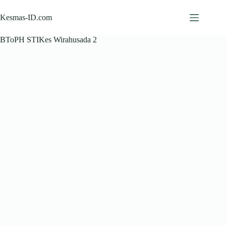
Skip
to
Kesmas-ID.com
content
BToPH STIKes Wirahusada 2