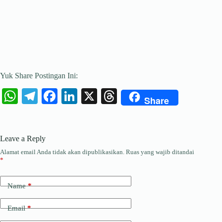
Yuk Share Postingan Ini:
W
Te
Fa
Li
X
T
Share
ha
le
ce
nk
hr
ts
gr
bo
ed
ea
Leave a Reply
A
a
ok
In
ds
Alamat email Anda tidak akan dipublikasikan.
Ruas yang wajib ditandai
pp
m
*
Name
*
Email
*