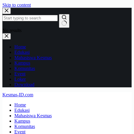
Skip to content
No results
Home
Edukasi
Mahasiswa Kesmas
Kampus
Komunitas
Event
Loker
Download
Kesmas-ID.com
Home
Edukasi
Mahasiswa Kesmas
Kampus
Komunitas
Event