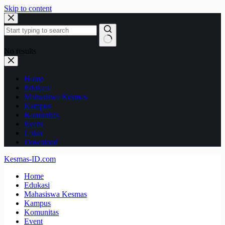
Skip to content
No results
Home
Edukasi
Mahasiswa Kesmas
Kampus
Komunitas
Event
Loker
Download
Kesmas-ID.com
Home
Edukasi
Mahasiswa Kesmas
Kampus
Komunitas
Event