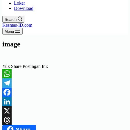
Loker
Download
Search
Kesmas-ID.com
Menu
image
Yuk Share Postingan Ini:
WhatsApp
Telegram
Facebook
LinkedIn
X
Share
Threads