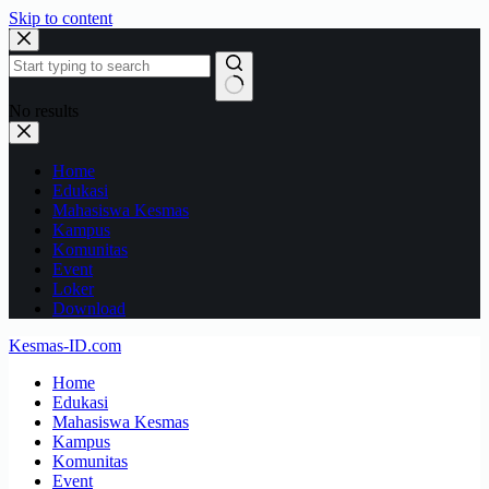
Skip to content
No results
Home
Edukasi
Mahasiswa Kesmas
Kampus
Komunitas
Event
Loker
Download
Kesmas-ID.com
Home
Edukasi
Mahasiswa Kesmas
Kampus
Komunitas
Event