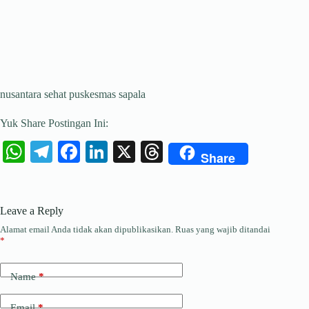
nusantara sehat puskesmas sapala
Yuk Share Postingan Ini:
W
Te
Fa
Li
X
T
Share
ha
le
ce
nk
hr
ts
gr
bo
ed
ea
Leave a Reply
A
a
ok
In
ds
Alamat email Anda tidak akan dipublikasikan.
Ruas yang wajib ditandai
pp
m
*
Name
*
Email
*