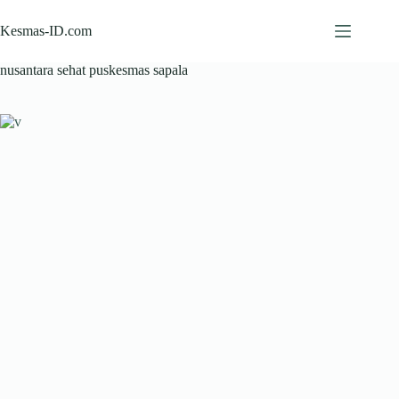
Skip
to
Kesmas-ID.com
content
nusantara sehat puskesmas sapala