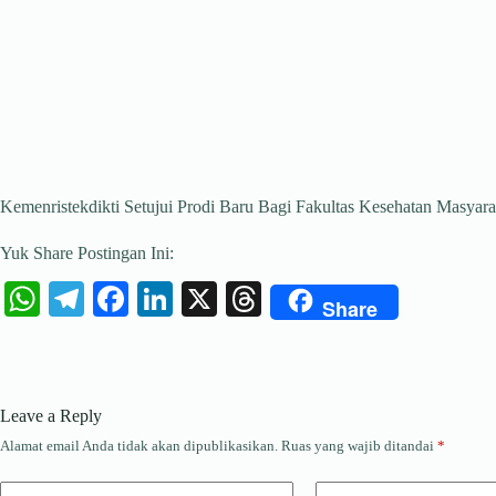
Kemenristekdikti Setujui Prodi Baru Bagi Fakultas Kesehatan Masyar
Yuk Share Postingan Ini:
W
Te
Fa
Li
X
T
Share
ha
le
ce
nk
hr
ts
gr
bo
ed
ea
A
a
ok
In
ds
Leave a Reply
pp
m
Alamat email Anda tidak akan dipublikasikan.
Ruas yang wajib ditandai
*