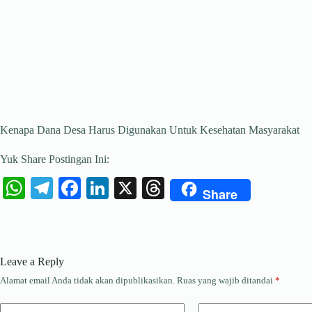
Kenapa Dana Desa Harus Digunakan Untuk Kesehatan Masyarakat
Yuk Share Postingan Ini:
W
Te
Fa
Li
X
T
Share
ha
le
ce
nk
hr
ts
gr
bo
ed
ea
A
a
ok
In
ds
Leave a Reply
pp
m
Alamat email Anda tidak akan dipublikasikan.
Ruas yang wajib ditandai
*