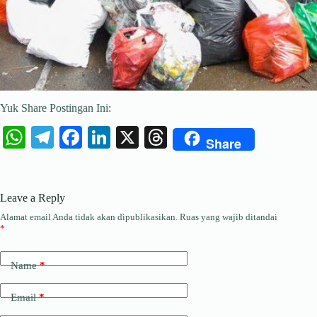
Yuk Share Postingan Ini:
W
Te
Fa
Li
X
T
Share
ha
le
ce
nk
hr
ts
gr
bo
ed
ea
Leave a Reply
A
a
ok
In
ds
Alamat email Anda tidak akan dipublikasikan.
Ruas yang wajib ditandai
pp
m
*
Name
*
Email
*