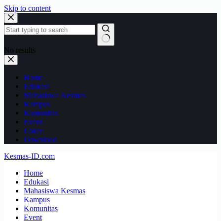
Skip to content
No results
Home
Edukasi
Mahasiswa Kesmas
Kampus
Komunitas
Event
Loker
Download
Kesmas-ID.com
Home
Edukasi
Mahasiswa Kesmas
Kampus
Komunitas
Event