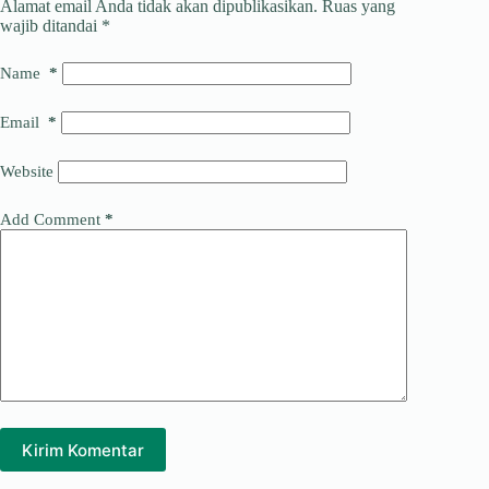
Alamat email Anda tidak akan dipublikasikan.
Ruas yang
wajib ditandai
*
k
I
a
n
d
Name
*
s
Email
*
Website
Add Comment
*
Kirim Komentar