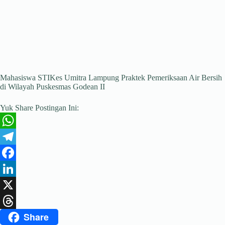
Mahasiswa STIKes Umitra Lampung Praktek Pemeriksaan Air Bersih
di Wilayah Puskesmas Godean II
Yuk Share Postingan Ini:
W
h
T
a
e
F
t
l
a
L
s
e
c
i
X
Share
A
g
e
n
T