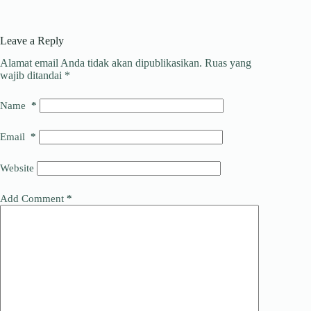
p
r
b
k
h
p
a
o
e
r
Leave a Reply
m
o
d
e
Alamat email Anda tidak akan dipublikasikan.
Ruas yang
wajib ditandai
*
k
I
a
n
d
Name
*
s
Email
*
Website
Add Comment
*