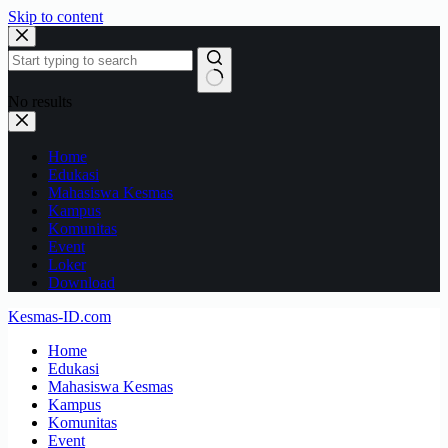
Skip to content
No results
Home
Edukasi
Mahasiswa Kesmas
Kampus
Komunitas
Event
Loker
Download
Kesmas-ID.com
Home
Edukasi
Mahasiswa Kesmas
Kampus
Komunitas
Event