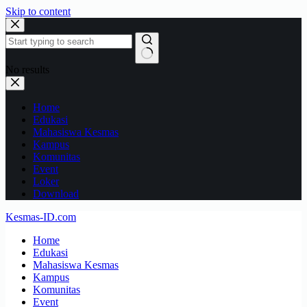
Skip to content
No results
Home
Edukasi
Mahasiswa Kesmas
Kampus
Komunitas
Event
Loker
Download
Kesmas-ID.com
Home
Edukasi
Mahasiswa Kesmas
Kampus
Komunitas
Event