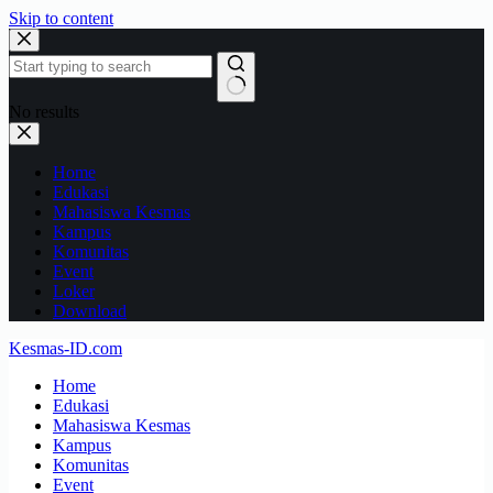
Skip to content
No results
Home
Edukasi
Mahasiswa Kesmas
Kampus
Komunitas
Event
Loker
Download
Kesmas-ID.com
Home
Edukasi
Mahasiswa Kesmas
Kampus
Komunitas
Event