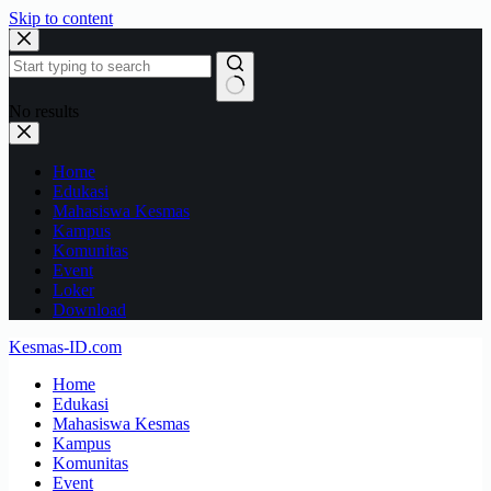
Skip to content
No results
Home
Edukasi
Mahasiswa Kesmas
Kampus
Komunitas
Event
Loker
Download
Kesmas-ID.com
Home
Edukasi
Mahasiswa Kesmas
Kampus
Komunitas
Event