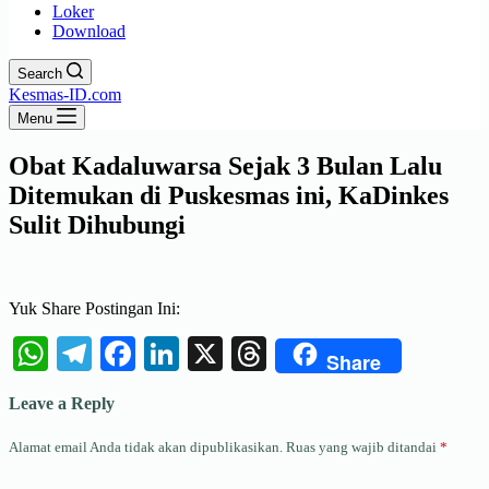
Loker
Download
Search
Kesmas-ID.com
Menu
Obat Kadaluwarsa Sejak 3 Bulan Lalu
Ditemukan di Puskesmas ini, KaDinkes
Sulit Dihubungi
Yuk Share Postingan Ini:
WhatsApp
Telegram
Facebook
LinkedIn
X
Threads
Share
Leave a Reply
Alamat email Anda tidak akan dipublikasikan.
Ruas yang wajib ditandai
*